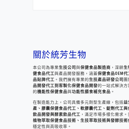
關於統芳生物
本公司為專業
生技公司
與
保健食品製造商
，深耕
生
健食品代工
與產品開發服務，涵蓋
保健食品OEM
品貼牌代工
。我們擁有專業的
生技產品研發公司
團
品開發代工到客製化保健食品開發
的一站式解決方
的
機能性保健食品
與
功能性膳食補充食品
。
在製造能力上，公司具備多元劑型生產線，包括
益
產、膠囊保健食品代工、軟膠囊代工、錠劑代工與
飲品開發與酵素飲品代工
，滿足市場多樣化需求。
植物萃取保健食品技術、生技萃取技術與發酵技術
穩定性與高吸收率。