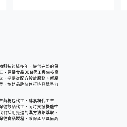
物科技
領域多年，提供完整的
保
代工、保健食品ODM代工與生技產
隊，提供從
配方設計服務、新產
案，協助品牌快速打造具競爭力
生菌粉包代工、酵素粉代工生
保健飲品代工
，同時支援
機能性
我們採用先進的
漢方濃縮萃取、
保健食品製程
，確保產品具備高