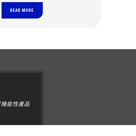
協助品牌快速進入保健食品市場並降低開發門
檻。
READ MORE
質機能性產品