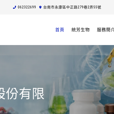
0623
2
2
6
99
台南市永康區中正路279巷2弄55號
首頁
統芳生物
服務簡
股份有限