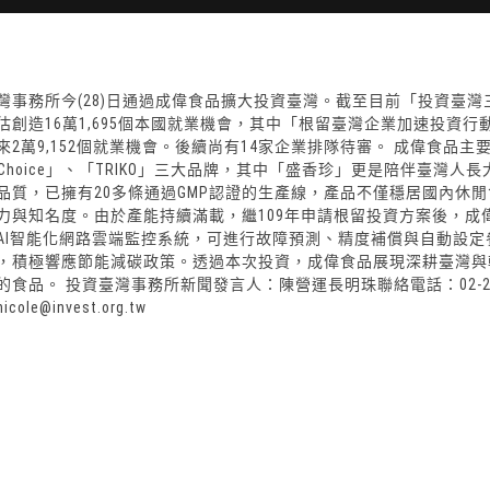
灣事務所今(28)日通過成偉食品擴大投資臺灣。截至目前「投資臺灣三大方
估創造16萬1,695個本國就業機會，其中「根留臺灣企業加速投資行動
來2萬9,152個就業機會。後續尚有14家企業排隊待審。 成偉食
w Choice」、「TRIKO」三大品牌，其中「盛香珍」更是陪伴臺
品質，已擁有20多條通過GMP認證的生產線，產品不僅穩居國內休
力與知名度。由於產能持續滿載，繼109年申請根留投資方案後，成
AI智能化網路雲端監控系統，可進行故障預測、精度補償與自動設
，積極響應節能減碳政策。透過本次投資，成偉食品展現深耕臺灣與
食品。 投資臺灣事務所新聞發言人：陳營運長明珠聯絡電話：02-2311-20
ole@invest.org.tw