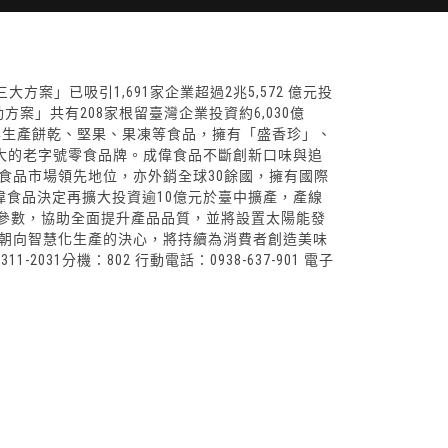
案」已吸引1,691家企業超過2兆5,572 億元投
方案」共有208家根留臺灣企業投資約6,030億
品主要生產餅乾、堅果、果凍等食品，擁有「盛香珍」、
灣人長大的老字號零食品牌。成偉食品不斷創新口味與追
閒食品市場領先地位，亦外銷全球30餘國，擁有國際
偉食品決定再擴大投資逾10億元於臺中擴產，產線
定參數，協助全面提升產品品質，並將設置太陽能發
朝向智慧化生產的決心，將持續為消費者創造美味
31分機：802 行動電話：0938-637-901 電子