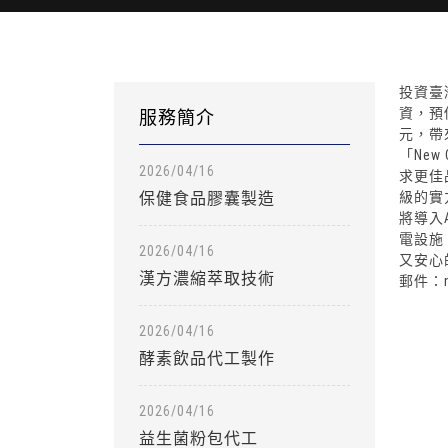
投資臺
資，預
服務簡介
元，帶
「Ne
2026/04/16
求更佳
保健食品膠囊製造
級的實
將導入
電設施
2026/04/16
又安心的
漢方濃縮萃取技術
郵件：nic
2026/04/16
酵素飲品代工製作
2026/04/16
益生菌粉包代工