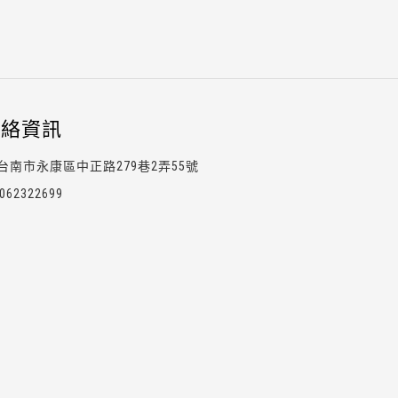
連絡資訊
台南市永康區中正路279巷2弄55號
0623
2
2
6
99