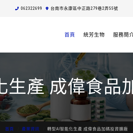
0623
2
2
6
99
台南市永康區中正路279巷2弄55號
首頁
統芳生物
服務簡
能化生產 成偉食品
首頁
產業資訊
轉型AI智能化生產 成偉食品加碼投資擴廠