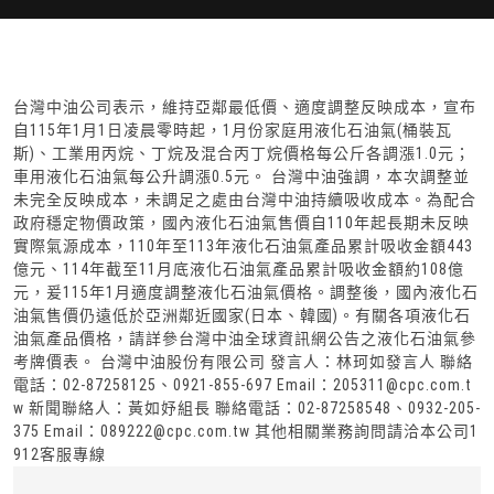
台灣中油公司表示，維持亞鄰最低價、適度調整反映成本，宣布
自115年1月1日凌晨零時起，1月份家庭用液化石油氣(桶裝瓦
斯)、工業用丙烷、丁烷及混合丙丁烷價格每公斤各調漲1.0元；
車用液化石油氣每公升調漲0.5元。 台灣中油強調，本次調整並
未完全反映成本，未調足之處由台灣中油持續吸收成本。為配合
政府穩定物價政策，國內液化石油氣售價自110年起長期未反映
實際氣源成本，110年至113年液化石油氣產品累計吸收金額443
億元、114年截至11月底液化石油氣產品累計吸收金額約108億
元，爰115年1月適度調整液化石油氣價格。調整後，國內液化石
油氣售價仍遠低於亞洲鄰近國家(日本、韓國)。有關各項液化石
油氣產品價格，請詳參台灣中油全球資訊網公告之液化石油氣參
考牌價表。 台灣中油股份有限公司 發言人：林珂如發言人 聯絡
電話：02-87258125、0921-855-697 Email：205311@cpc.com.t
w 新聞聯絡人：黃如妤組長 聯絡電話：02-87258548、0932-205-
375 Email：089222@cpc.com.tw 其他相關業務詢問請洽本公司1
912客服專線