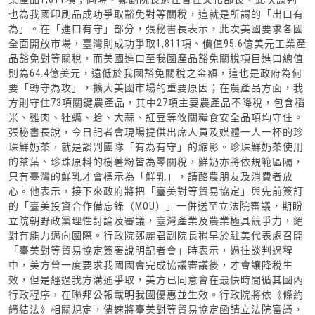
也為我國印刷品成功爭取豁免對等關稅，這就是所謂的「出口有
為」。在「進口有守」部分，張秘書長表示，此次美國要求各國
全面開放市場，臺灣則成功爭取1,811項、價值95.6億美元工業產
品豁免對等關稅，而美國進口至我國產品豁免關稅項目進口總值
則為64.4億美元，遠低於我國豁免關稅之金額，這也是政府為何
要「轉守為攻」，擴大美國市場的重要原因；在農產品方面，我
方則守住73項關鍵農產品，其中27項主要農產品不降稅，包含稻
米、雞肉、牡蠣、蛤、大蒜、紅豆等攸關糧食安全品項均守住。
張秘書長說，今日記者會現場提供出席人員及媒體一人一杯的珍
珠鮮奶茶，就是談判團隊「有為有守」的縮影。珍珠鮮奶茶使用
的茶葉、珍珠原料的樹薯粉皆為零關稅，鮮奶亦將依規範區隔，
只有臺灣的鮮乳才會標示為「鮮乳」，請酪農朋友及消費者放
心。他表示，接下來政府將把「臺美對等貿易協定」與先前簽訂
的「臺美投資合作備忘錄（MOU）」一併送至立法院審議，期盼
立院朝野政黨理性討論及審議，臺灣產業及農業極具競爭力，絕
對有能力邁向國際。行政院鄭麗君副院長稍早於駐美代表處召開
「臺美對等貿易協定簽署說明記者會」時表示，過往談判過程
中，美方曾一度要求我國國會完成協議審議後，才會讓降稅生
效，但是經過我方溝通爭取，美方已同意會在最快時間循其國內
行政程序，在聯邦公報載明我國優惠並生效。行政院將依《條約
締結法》相關規定，儘速將臺美對等貿易協定函請立法院審議，