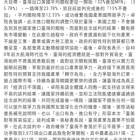
大目標，臺灣出口美國平均關稅更從一開始「32%疊加MFN」（3
5.78%），一路降至23.78%，到目前談判完成後的「15%不疊
加」，平均關稅降至12.33%，成功維繫我國產業國際競爭力。卓
院長強調，此次進口關稅的調整只限於臺灣、美國之間，不會擴
及到其他國家進口臺灣的關稅，而面對這次談判的結果，難免將
有市場變動，在此變化過程中，政府不會遺漏和拋下任何產業，
不論是工業、農業或廣大勞工朋友，政府的韌性特別預算都已準
備妥當，各部會將主動積極提供協助。最後，卓院長表示，自40
0年前大航海時代迄今，臺灣的經濟體就是一部對外貿易史，臺
灣始終不畏風雨勇敢前進，面對這次關稅挑戰，臺灣也以實力克
服眼前困難，爭取到最好的出口產業競爭力，政府接下來將善用
韌性特別預算支持我國產業「轉守為攻」，全力爭取海外訂單、
搶占國際市場，持續為臺灣開闢更繁榮的道路，讓臺灣成為真正
的「經濟日不落國」。卓院長請全體國人同胞一起支持這次得來
不易的談判結果，讓國家持續前進，並盼立法院能儘速審議通過
這次談判的結果，共同完成最後一哩路，讓國家不錯失任何一個
可以提升競爭力及與國際友盟深化合作的機會。隨後，張惇涵秘
書長補充說明時，也以「出口有為、進口有守」形容本次「臺美
對等貿易協定」談判成果。張秘書長說，臺灣產業及農業不怕競
爭，在此次談判中，政府確保了臺灣不會落於不公平競爭，並成
功爭取到2,072項出口產品豁免對等關稅，其中農產品261項、工
業產品1,811項；同時，鄭副院長過往曾任文化部長，此次談判