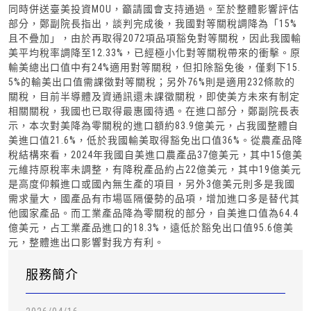
同時併送臺美投資MOU，籲請國會支持通過。至於整體影響評估
部分，鄭副院長指出，談判完成後，我國對等關稅調降為「15%
且不疊加」，由於再取得2072項品項豁免對等關稅，因此我國輸
美平均稅率調降至12.33%，已經極小化對等關稅帶來的衝擊。原
輸美總出口值中有24%適用對等關稅，但扣除豁免後，僅剩下15.
5%的輸美出口值需課徵對等關稅；另外76%則是適用232條款的
關稅，目前半導體及資通訊還未課徵關稅，即使美方未來有制定
相關關稅，我國也已取得最惠國待遇。在進口部分，鄭副院長表
示，本次對美降為零關稅的進口額約83.9億美元，占我國整體自
美進口值21.6%，低於我國輸美取得豁免出口值36%。從農產品降
稅結構來看，2024年我國自美進口農產品37億美元，其中15億美
元維持原稅率未調整，有降稅產品約占22億美元，其中19億美元
是高度仰賴進口或國內無生產的項目，另外3億美元則多是我國
需求量大，國產品有市場區隔優勢的品項，增加進口多是替代其
他國家產品。而工業產品降為零關稅的部分，自美進口值為64.4
億美元，占工業產品進口的18.3%，遠低於豁免出口值95.6億美
元，整體進出口影響對我方有利。
服務簡介