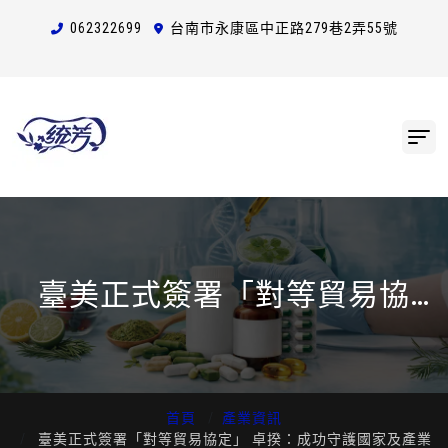
0623
2
2
6
99
台南市永康區中正路279巷2弄55號
臺美正式簽署「對等貿易協
定」 卓揆：成功守護國家及產
業利益 開啟臺美經貿及雙邊技
術合作新頁
首頁
產業資訊
臺美正式簽署「對等貿易協定」 卓揆：成功守護國家及產業