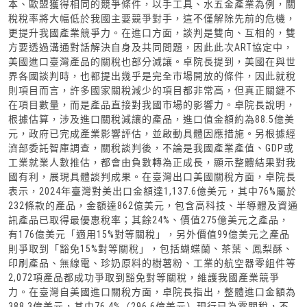
本、歐盟獲得相同的競爭條件，以手工具、水五金產業為例，關
稅稅率將大幅低於我國主要競爭對手，這不僅解除先前的危機，
更提升我國產業競爭力。在進口方面，談判是雙向、互相的，雙
方要透過溝通對話解決自身及共同問題，因此此次ART協定中，
美國進口臺灣產品的關稅也部分減讓。卓院長提到，美國在與世
界各國談判時，也都提出幾乎是完全市場開放的條件，因此就稅
則項目而言，許多國家關稅減少的項目都非常高，但真正關鍵不
在項目數量，而是產品直接對我國市場的影響力。卓院長說明，
根據估算，涉及進口關稅減讓的產品，進口值金額約為88.5億美
元，政府已完成產業影響評估，並啟動具體因應措施。另根據經
濟部委託智庫調查，關稅談判後，不論是我國產業產值、GDP或
工業就業人數推估，都會由負數轉為正成長，顯示整體結果對我
國有利，展現具體談判成果。在臺灣出口美國關稅方面，卓院長
表示，2024年臺灣對美出口金額達1,137.6億美元，其中76%屬於
232條款的產品，金額達862億美元，包含高科技、半導體及資通
訊產品已取得最優惠稅率；其餘24%、價值275億美元之產品，
有176億美元「適用15%對等關稅」，另外價值99億美元之產品
則爭取到「豁免15%對等關稅」，包括蝴蝶蘭、茶葉、鳳梨酥、
印刷產品、無線電、珍奶原料的樹薯粉、工業的航空器零組件等
2,072項產品都成功爭取到豁免對等關稅，維護我國產業競爭
力。在臺灣自美國進口關稅方面，卓院長指出，整體進口金額為
388.3億美元，其中76.4%（296.6億美元）現行已為零關稅，不