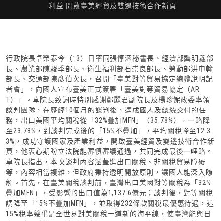
利益 開啟臺美經貿及雙邊技術合作新頁
行政院長卓榮泰今（13）日率同張惇涵秘書長、經濟部龔明鑫部
長、農業部陳駿季部長、衛生福利部石崇良部長、勞動部洪申翰
部長、交通部陳彥伯次長，召開「臺美對等貿易協定總體說明記
者會」，向國人宣布臺美正式簽署「臺美對等貿易協定（AR
T）」。卓院長致詞時特別感謝鄭麗君副院長及楊珍妮政委率領
談判團隊，在歷經10個月的談判後，達成國人及總統交付的任
務，出口美國平均關稅從「32%疊加MFN」（35.78%），一路降
至23.78%，到談判完成後的「15%不疊加」，平均關稅降至12.3
3%，成功守護國家及產業利益，開啟臺美經貿及雙邊技術合作新
頁，他衷心期盼立法院能審慎審議通過，共同完成最後一哩路。
卓院長指出，本次談判內容涵蓋進出口關稅、非關稅貿易障礙
等，內容相當複雜，但政府秉持透明開放原則，讓國人能深入瞭
解。首先，在臺美關稅談判前，臺灣出口美國對等關稅為「32%
疊加MFN」，受影響的出口值為1,137.6億元；談判後，對等關稅
調降至「15%不疊加MFN」，並取得232條款關稅最優惠待遇，這
15%稅率幾乎是全世界對美關稅一道新的海平線，使臺灣能與日