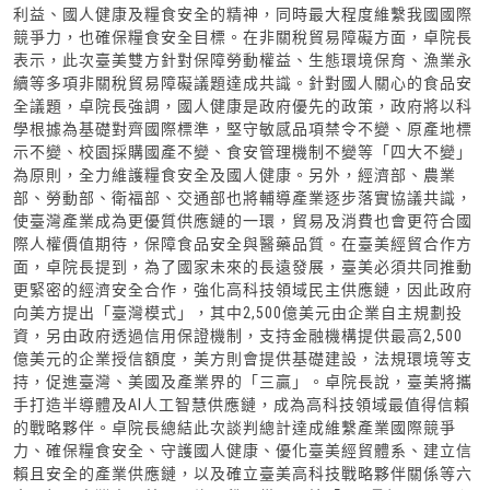
利益、國人健康及糧食安全的精神，同時最大程度維繫我國國際
競爭力，也確保糧食安全目標。在非關稅貿易障礙方面，卓院長
表示，此次臺美雙方針對保障勞動權益、生態環境保育、漁業永
續等多項非關稅貿易障礙議題達成共識。針對國人關心的食品安
全議題，卓院長強調，國人健康是政府優先的政策，政府將以科
學根據為基礎對齊國際標準，堅守敏感品項禁令不變、原產地標
示不變、校園採購國產不變、食安管理機制不變等「四大不變」
為原則，全力維護糧食安全及國人健康。另外，經濟部、農業
部、勞動部、衛福部、交通部也將輔導產業逐步落實協議共識，
使臺灣產業成為更優質供應鏈的一環，貿易及消費也會更符合國
際人權價值期待，保障食品安全與醫藥品質。在臺美經貿合作方
面，卓院長提到，為了國家未來的長遠發展，臺美必須共同推動
更緊密的經濟安全合作，強化高科技領域民主供應鏈，因此政府
向美方提出「臺灣模式」，其中2,500億美元由企業自主規劃投
資，另由政府透過信用保證機制，支持金融機構提供最高2,500
億美元的企業授信額度，美方則會提供基礎建設，法規環境等支
持，促進臺灣、美國及產業界的「三贏」。卓院長說，臺美將攜
手打造半導體及AI人工智慧供應鏈，成為高科技領域最值得信賴
的戰略夥伴。卓院長總結此次談判總計達成維繫產業國際競爭
力、確保糧食安全、守護國人健康、優化臺美經貿體系、建立信
賴且安全的產業供應鏈，以及確立臺美高科技戰略夥伴關係等六