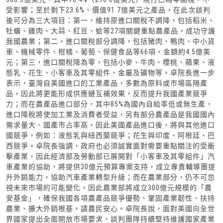
受影響；至於剩下23.6%、價值91.7億美元之產品，在此次談判
後可分為三大項目：第一，維持原進口關稅不調降，包括稻米、
牡蠣、雞肉、大蒜、紅豆、蛤等27項關鍵重點農產品，成功守護
我國農業；第二，進口關稅部分調降，包括豬肉、鴨肉、中小貨
車、機械零件、柑橘、葡萄、保健食品等66項，金額約4.5億美
元；第三，進口關稅降為零，包括小麥、牛肉、櫻桃、蘋果、液
態乳、花生、小客車及其零組件、金屬及礦物等。卓院長進一步
表示，臺灣自美國進口的工業產品，多數為原料或市場區隔產
品，因此將更能形成供應鏈互補效果，反而提升我國產業競爭
力；而在農產品進口部分，其中85%為國內自給率低或無生產，
進口降稅將使加工業及消費者受益，另有部分農產品是我國國內
需求量大、國產市占率高，因此美國產品進口後，將與其他進口
國競爭，例如：液態乳與紐西蘭競爭；花生與印度、阿根廷、巴
西競爭。卓院長強調，政府也必須誠實面對需要重點關注的受衝
擊產業，因此經濟部及勞動部已展開對「小客車及其零組件」汽
車產業的協助，將提供30億元預算專案支持，成立專責輔導團提
升外銷能力，協助汽車產業轉型升級；而在農業部分，仍不可忽
視未來市場的可能變化，因此農業部將成立300億元規模的「農
安基金」，確保我國各項農產品競爭優勢、鞏固產業韌性、扶持
農業、擴大外銷根基，請農民安心。卓院長說，面對美國向全世
界國家提出全面開放市場要求，談判團隊持續堅持維護國家產業