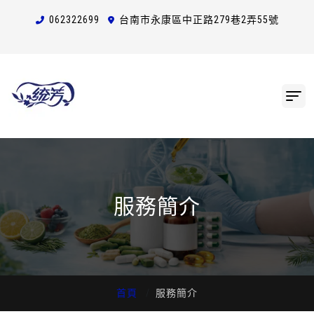
0623
2
2
6
99
台南市永康區中正路279巷2弄55號
服務簡介
首頁
服務簡介